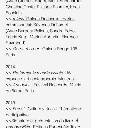
(Avec Clément Bagot, Mathieu Bonardet,
Christine Coste, Philippe Paumier, Keen
Souhlal )
>>
Infans
.Galerie Duchamp. Yvetot.
commissariat: Séverine Duhamel
(Avec Barbara Pellerin, Sandra Edde,
Laurie Karp, Marion Auburtin, Florence
Raymond)
>>
Corps à cœur
. Galerie Rouge 105.
Paris
2014
>>
Re-former le monde visible
.116.
espace d'art contemporain. Montreuil
>>
Arlequins
. Festival Raccords. Mairie
du 5ème. Paris
2013
>>
Forest
. Culture virtuelle. Thématique
participative
>>Signature et présentation du livre
À
pas brouillés
. Editions Esperluète.Texte