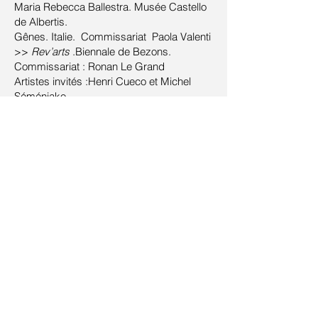
Maria Rebecca Ballestra. Musée Castello
de Albertis.
Gênes. Italie.
Commissariat Paola Valenti
>>
Rev’arts
.Biennale de Bezons.
Commissariat : Ronan Le Grand
Artistes invités :Henri Cueco et Michel
Séméniako
>>
Arlequins
. Centre culturel Joseph
Kessel. Villepinte
2010
>>
Paintings and drawings
. Heartgalerie.
Paris (Avec Liam Gillick, Xavier Drong,
Vincent Lacroix)
>> Salon de mai. Espace Commines.
Paris
>>
Docks en ciel
. Chic art fair . Cité de la
mode et du design. Paris
Commissariat : Cécile Griesmar/Adrien
Pasternak
>> IMEC. Caen. Lecture et présentation